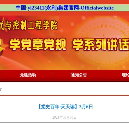
中国·yl23411(永利)集团官网-Officialwebsite
|
|
|
党建活动
通知公告
理
文
【党史百年·天天读】3月6日
2021年03月06日