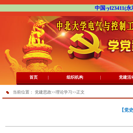
中国·yl23411(永
|
|
首页
组织机构
党建活
当前位置：
党建思政
>>
理论学习
>>
正文
【党史