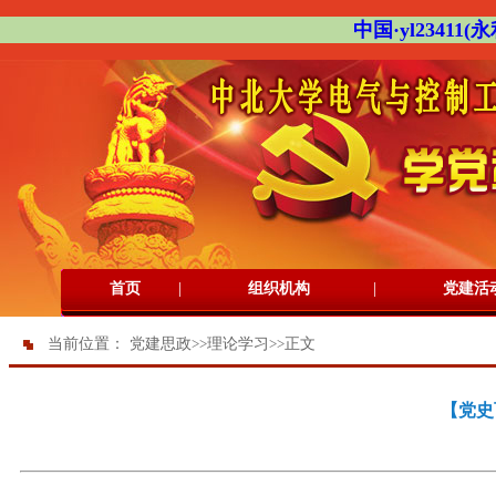
中国·yl23411(永
|
|
首页
组织机构
党建活
当前位置：
党建思政
>>
理论学习
>>
正文
【党史