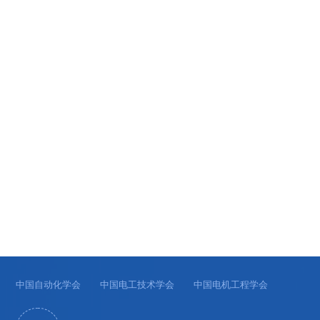
中国自动化学会
中国电工技术学会
中国电机工程学会