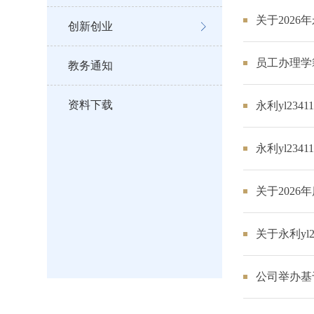
关于2026
创新创业
员工办理学
教务通知
资料下载
永利yl2
永利yl2
关于202
关于永利yl
公司举办基