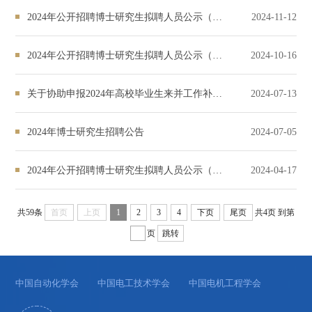
2024年公开招聘博士研究生拟聘人员公示（第五批）
2024-11-12
2024年公开招聘博士研究生拟聘人员公示（第四批）
2024-10-16
关于协助申报2024年高校毕业生来并工作补助（贴）的通知
2024-07-13
2024年博士研究生招聘公告
2024-07-05
2024年公开招聘博士研究生拟聘人员公示（第二批）
2024-04-17
共59条
首页
上页
1
2
3
4
下页
尾页
共4页
到第
页
跳转
中国自动化学会
中国电工技术学会
中国电机工程学会