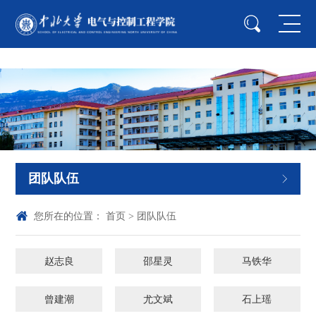
中国·yl23411(永利)集团官网-Officialwebsite
团队队伍
您所在的位置：
首页
>
团队队伍
赵志良
邵星灵
马铁华
曾建潮
尤文斌
石上瑶