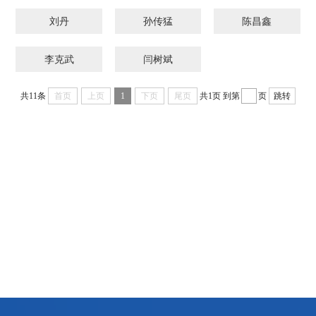
刘丹
孙传猛
陈昌鑫
李克武
闫树斌
共11条
首页
上页
1
下页
尾页
共1页
到第
页
跳转