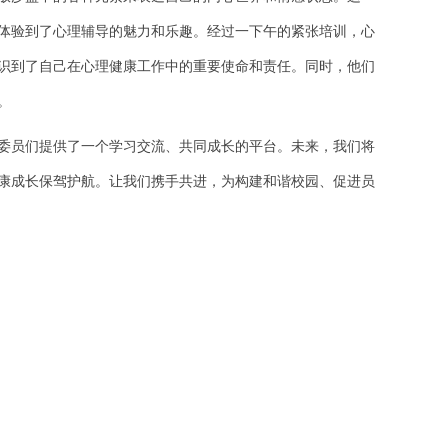
体验到了心理辅导的魅力和乐趣。经过一下午的紧张培训，心
识到了自己在心理健康工作中的重要使命和责任。同时，他们
。
委员们提供了一个学习交流、共同成长的平台。未来，我们将
康成长保驾护航。让我们携手共进，为构建和谐校园、促进员