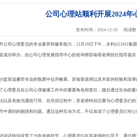
公司心理站顺利开展2024
发布时间：2024-12-10
阅读数
升公司心理委员的专业素养和服务能力，12月10日下午，永利yl23411
室成功举办，由公司心理发展指导中心的咨询师苏瑜蓉老师担任指导嘉宾，活
沙盘室温馨而专业的氛围中拉开帷幕。苏瑜蓉老师以其丰富的经验和深厚
了心理委员在公司心理健康工作中的重要角色和责任，随后通过生动的案
法以及有效沟通技巧等。在培训过程中，苏老师特别注重与心理委员们的
作中遇到的困惑和问题。通过这种互动方式，不仅加深了心理委员们对心
培训还特别设置了沙盘游戏环节。心理委员们在苏老师的引导下，通过摆