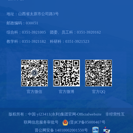
地址：山西省太原市公司路3号
邮政编码：030051
综合科：0351-3921005 团委、员工科：0351-3920162
教学科：0351-3921182 科研科：0351-3921523
官方微信
官方微博
官方QQ
版权所有：中国·yl23411(永利)集团官网-Officialwebsite 非经营性互
联网信息服务审批号
(晋)ICP备05000467号
晋公网安备 14010002001550号