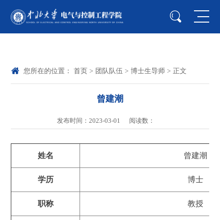
中国·yl23411(永利)集团官网-Officialwebsite
您所在的位置：
首页
>
团队队伍
>
博士生导师
> 正文
曾建潮
发布时间：2023-03-01
阅读数：
姓名
曾建潮
学历
博士
职称
教授