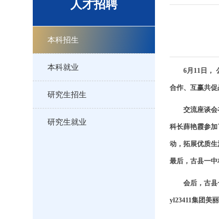
人才招聘
本科招生
本科就业
6月11日
合作、互赢共促
研究生招生
交流座谈会
研究生就业
科长薛艳霞参加
动，拓展优质生
最后，古县一中
会后，古县
yl23411集