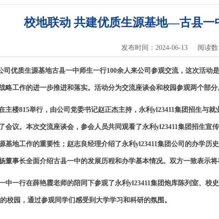
校地联动 共建优质生源基地—古县一
发布时间：2024-06-13
阅读数
， 公司优质生源基地古县一中师生一行100余人来公司参观交流，这次活动是2
战略工作的进一步推进和落实。活动分为交流座谈会和校园参观两个部分
在主楼815举行，由公司党委书记赵正杰主持，永利yl23411集团招生与就
了会议。本次交流座谈会，参会人员共同观看了永利yl23411集团招生
源基地工作的重要性；赵志良经理介绍了永利yl23411集团公司的办学
杨董事长全面介绍古县一中的发展历程和办学基本情况。双方一致表示将
一中一行在薛艳霞老师的陪同下参观了永利yl23411集团炮库陈列室、
团美丽的校园，通过参观同学们感受到大学学习和科研的氛围。