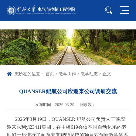
中国·yl23411(永利)集团官网-Officialwebsite
您所在的位置：
首页
>
教学工作
>
教学动态
> 正文
QUANSER鲲航公司应邀来公司调研交流
发布时间：2026-03-20
阅读数：
2026年3月19日，QUANSER 鲲航公司负责人王薇应
邀来永利yl23411集团，在主楼619会议室同自动化系的老
师们一起进行了面向未来智能系统的项目式创新教学体系