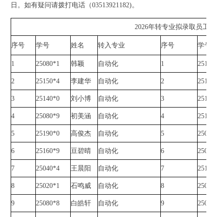
日。如有疑问请拨打电话（03513921182)。
2026年转专业拟录取员工
序号
学号
姓名
转入专业
序号
学号
1
25080*1
韩颖
自动化
1
25140
2
25150*4
李建华
自动化
2
25160
3
25140*0
刘小博
自动化
3
25140
4
25080*9
初美涵
自动化
4
25140
5
25190*0
高俊杰
自动化
5
25080
6
25160*9
豆碧晴
自动化
6
25080
7
25040*4
王晨阳
自动化
7
25160
8
25020*1
石鸣威
自动化
8
25040
9
25080*8
白皓轩
自动化
9
25080