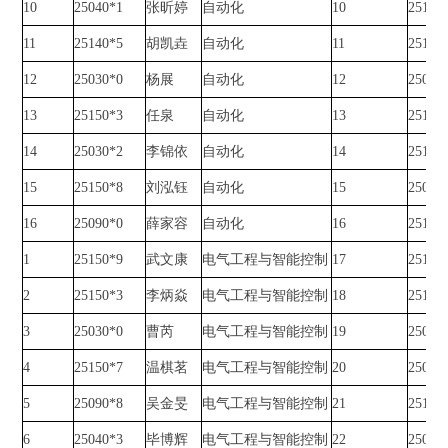
10
25040*1
张昕婷
自动化
10
25160
11
25140*5
胡凯垚
自动化
11
25180
12
25030*0
杨展
自动化
12
25030
13
25150*3
任泉
自动化
13
25140
14
25030*2
李锦依
自动化
14
25150
15
25150*8
刘泓钰
自动化
15
25030
16
25090*0
薛家容
自动化
16
25150
1
25150*9
武文康
电气工程与智能控制
17
25160
2
25150*3
李炳焱
电气工程与智能控制
18
25140
3
25030*0
曹芮
电气工程与智能控制
19
25090
4
25150*7
温棋茗
电气工程与智能控制
20
25040
5
25090*8
吴金旻
电气工程与智能控制
21
25190
6
25040*3
毕博辉
电气工程与智能控制
22
25040