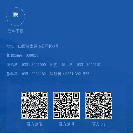
资料下载
地址：山西省太原市公司路3号
邮政编码：030051
综合科：0351-3921005 团委、员工科：0351-3920162
教学科：0351-3921182 科研科：0351-3921523
官方微信
官方微博
官方QQ