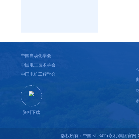
中国自动化学会
中国电工技术学会
中国电机工程学会
教
资料下载
版权所有：中国·yl23411(永利)集团官网-