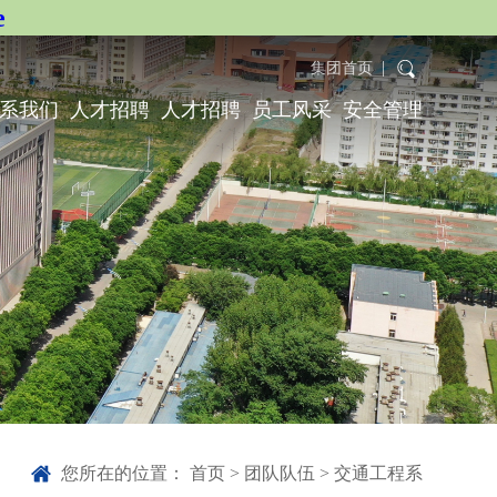
e
集团首页
系我们
人才招聘
人才招聘
员工风采
安全管理
您所在的位置：
首页
>
团队队伍
>
交通工程系