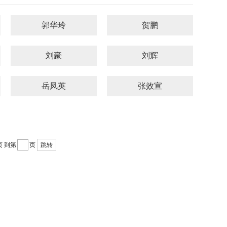
郭华玲
贺鹏
刘豪
刘辉
岳凤英
张效宣
页
到第
页
跳转