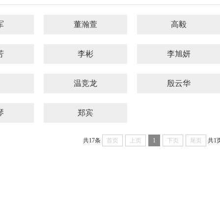
军
董瀚萱
高毅
芳
李彬
李旭妍
俊
温竞龙
殷云华
琴
郑宾
共17条
首页
上页
1
下页
尾页
共1