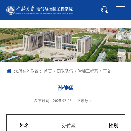
中国·yl23411(永利)集团官网-Officialwebsite
您所在的位置：
首页
>
团队队伍
>
智能工程系
> 正文
孙传猛
发布时间：2025-02-26
阅读数：
姓名
孙传猛
性别