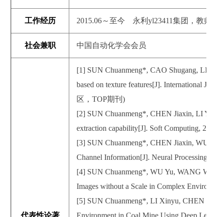
工作经历
2015.06～至今 永利yl23411集团，教师
社会兼职
中国自动化学会会员
[1] SUN Chuanmeng*, CAO Shugang, LI Yong.
based on texture features[J]. International 
区，TOP期刊)
[2] SUN Chuanmeng*, CHEN Jiaxin, LI Yong, e
extraction capability[J]. Soft Computing, 2
[3] SUN Chuanmeng*, CHEN Jiaxin, WU Zhibo
Channel Information[J]. Neural Processing 
[4] SUN Chuanmeng*, WU Yu, WANG Wenbo, e
Images without a Scale in Complex Environm
[5] SUN Chuanmeng*, LI Xinyu, CHEN Jiaxin
代表性论著
Environment in Coal Mine Using Deep Lear