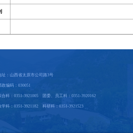
利
地址：山西省太原市公司路3号
邮政编码：030051
综合科：0351-3921005 团委、员工科：0351-3920162
学科：0351-3921182 科研科：0351-3921523