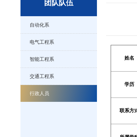
团队队伍
自动化系
电气工程系
姓名
智能工程系
交通工程系
学历
行政人员
联系方