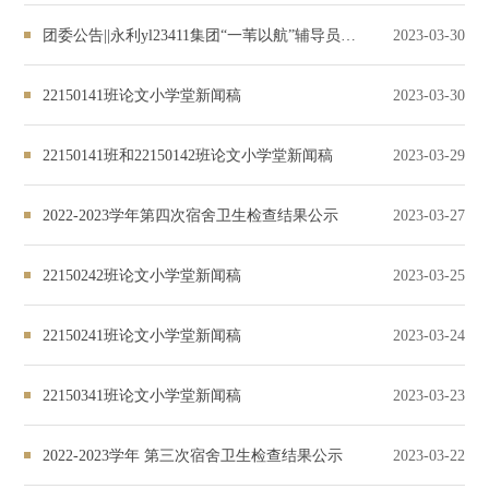
团委公告||永利yl23411集团“一苇以航”辅导员工作室成功举办第十五期科技讲坛
2023-03-30
22150141班论文小学堂新闻稿
2023-03-30
22150141班和22150142班论文小学堂新闻稿
2023-03-29
2022-2023学年第四次宿舍卫生检查结果公示
2023-03-27
22150242班论文小学堂新闻稿
2023-03-25
22150241班论文小学堂新闻稿
2023-03-24
22150341班论文小学堂新闻稿
2023-03-23
2022-2023学年 第三次宿舍卫生检查结果公示
2023-03-22