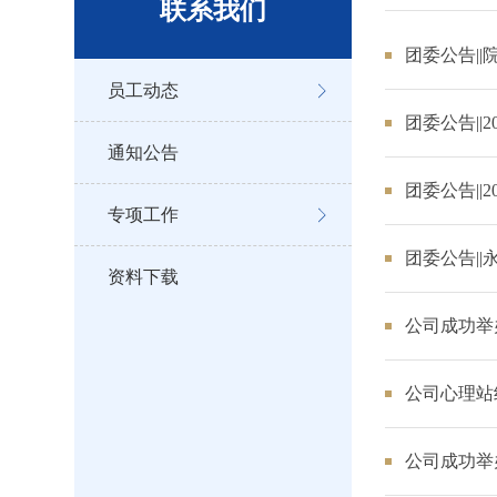
联系我们
团委公告|
员工动态
团委公告||
通知公告
团委公告||
专项工作
团委公告||
资料下载
公司成功举
公司心理站
公司成功举