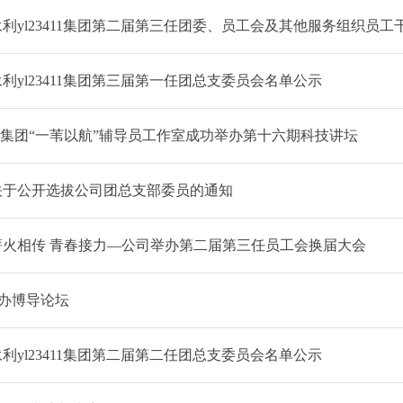
|永利yl23411集团第二届第三任团委、员工会及其他服务组织员
永利yl23411集团第三届第一任团总支委员会名单公示
411集团“一苇以航”辅导员工作室成功举办第十六期科技讲坛
|关于公开选拔公司团总支部委员的通知
|薪火相传 青春接力—公司举办第二届第三任员工会换届大会
办博导论坛
永利yl23411集团第二届第二任团总支委员会名单公示