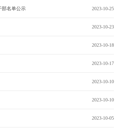
工干部名单公示
2023-10-25
2023-10-23
2023-10-18
2023-10-17
2023-10-10
2023-10-10
2023-10-05