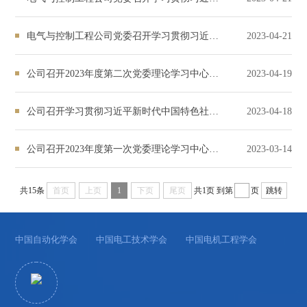
电气与控制工程公司党委召开学习贯彻习近平新时代中国特色社会主义思想主题教育支部书记培训会
2023-04-21
公司召开2023年度第二次党委理论学习中心组（扩大）会议
2023-04-19
公司召开学习贯彻习近平新时代中国特色社会主义思想主题教育动员会
2023-04-18
公司召开2023年度第一次党委理论学习中心组会议
2023-03-14
共15条
首页
上页
1
下页
尾页
共1页
到第
页
跳转
中国自动化学会
中国电工技术学会
中国电机工程学会